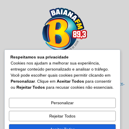
Respeitamos sua privacidade
Cookies nos ajudam a melhorar sua experiência,
entregar conteúdo personalizado e analisar o tráfego.
SOBRE NÓS
Você pode escolher quais cookies permitir clicando em
Personalizar
. Clique em
Aceitar Todos
para consentir
Radio Baiana FM 89,3 Rua Joana Angélica, 395 – Malembá, CEP: 43805-
ou
Rejeitar Todos
para recusar cookies não essenciais.
570 Tel.: (71) 3605-7814/7815/3122-0022
Contato:
site@baianafm.com.br
Personalizar
Rejeitar Todos
SIGA-NOS