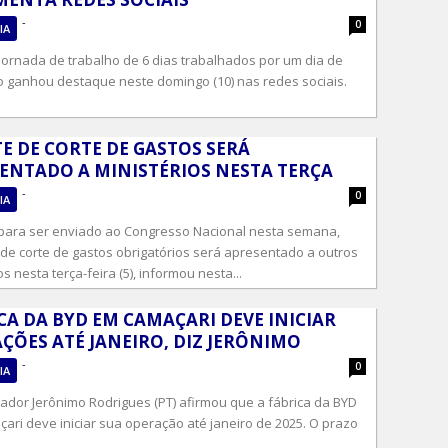
-
0
IA
 jornada de trabalho de 6 dias trabalhados por um dia de
 ganhou destaque neste domingo (10) nas redes sociais.
E DE CORTE DE GASTOS SERÁ
ENTADO A MINISTÉRIOS NESTA TERÇA
-
0
IA
 para ser enviado ao Congresso Nacional nesta semana,
 de corte de gastos obrigatórios será apresentado a outros
os nesta terça-feira (5), informou nesta...
CA DA BYD EM CAMAÇARI DEVE INICIAR
ÇÕES ATÉ JANEIRO, DIZ JERÔNIMO
-
0
IA
ador Jerônimo Rodrigues (PT) afirmou que a fábrica da BYD
ari deve iniciar sua operação até janeiro de 2025. O prazo