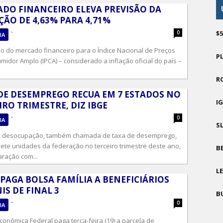
DO FINANCEIRO ELEVA PREVISÃO DA
ÇÃO DE 4,63% PARA 4,71%
-
0
$
IA
ão do mercado financeiro para o Índice Nacional de Preços
P
idor Amplo (IPCA) – considerado a inflação oficial do país –
R
DE DESEMPREGO RECUA EM 7 ESTADOS NO
I
IRO TRIMESTRE, DIZ IBGE
-
0
IA
S
e desocupação, também chamada de taxa de desemprego,
sete unidades da federação no terceiro trimestre deste ano,
B
ração com...
L
 PAGA BOLSA FAMÍLIA A BENEFICIÁRIOS
IS DE FINAL 3
B
-
0
IA
conômica Federal paga terça-feira (19) a parcela de