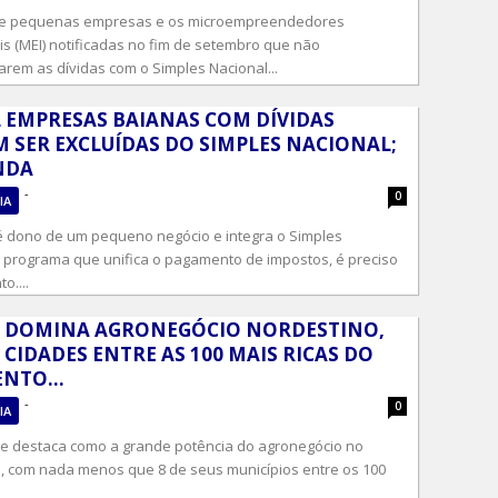
 e pequenas empresas e os microempreendedores
is (MEI) notificadas no fim de setembro que não
arem as dívidas com o Simples Nacional...
L EMPRESAS BAIANAS COM DÍVIDAS
 SER EXCLUÍDAS DO SIMPLES NACIONAL;
NDA
-
0
IA
é dono de um pequeno negócio e integra o Simples
, programa que unifica o pagamento de impostos, é preciso
to....
 DOMINA AGRONEGÓCIO NORDESTINO,
 CIDADES ENTRE AS 100 MAIS RICAS DO
NTO...
-
0
IA
se destaca como a grande potência do agronegócio no
, com nada menos que 8 de seus municípios entre os 100