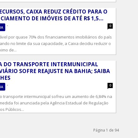
ECURSOS, CAIXA REDUZ CRÉDITO PARA O
CIAMENTO DE IMÓVEIS DE ATÉ R$ 1,5...
-
0
IA
vel por quase 70% dos financiamentos imobiliários do país
ando no limite da sua capacidade, a Caixa decidiu reduzir o
imo de...
A DO TRANSPORTE INTERMUNICIPAL
IÁRIO SOFRE REAJUSTE NA BAHIA; SAIBA
LHES
-
0
IA
 do transporte intermunicipal sofreu um aumento de 6,84% na
 medida foi anunciada pela Agência Estadual de Regulação
os Públicos...
Página 1 de 94