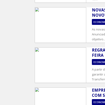
NOVAS
NOVO?
ECONOM
As novas 
Anunciad
objetivo..
REGRA
FEIRA
ECONOM
A partir 
garantir
Transferê
EMPRE
COM S
ECONOM