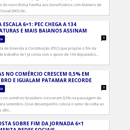
 do novo Bolsa Família aos beneficiários com Número de
Social (NIS) de...
A ESCALA 6×1: PEC CHEGA A 134
ATURAS E MAIS BAIANOS ASSINAM
-
0
IA
ta de Emenda à Constituição (PEC) que propõe o fim da
e trabalho 6x1 já conta com o apoio de 134 deputados...
S NO COMÉRCIO CRESCEM 0,5% EM
BRO E IGUALAM PATAMAR RECORDE
-
0
IA
s no comércio brasileiro cresceram 0,5% na passagem de
ara setembro. Esse desempenho coloca o setor de volta ao
 alto...
STA SOBRE FIM DA JORNADA 6×1
ENTA REDES SOCIAIS