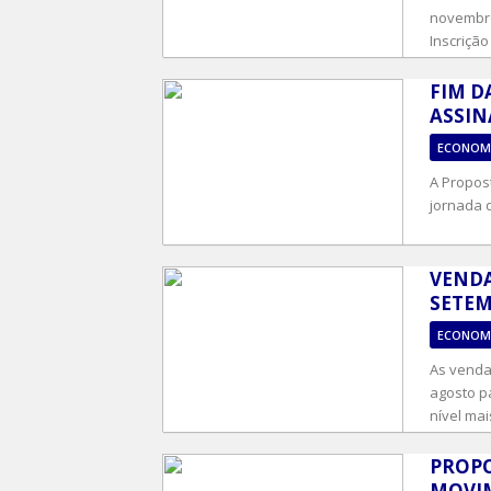
novembro
Inscrição 
FIM D
ASSIN
ECONOM
A Propos
jornada d
VENDA
SETEM
ECONOM
As venda
agosto p
nível mais
PROPO
MOVIM