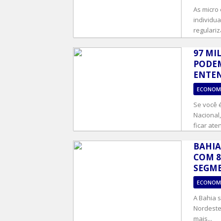
As micro
individua
regulariz
97 MI
PODEM
ENTE
ECONOM
Se você 
Nacional
ficar aten
BAHIA
COM 8
SEGME
ECONOM
A Bahia 
Nordeste
mais...