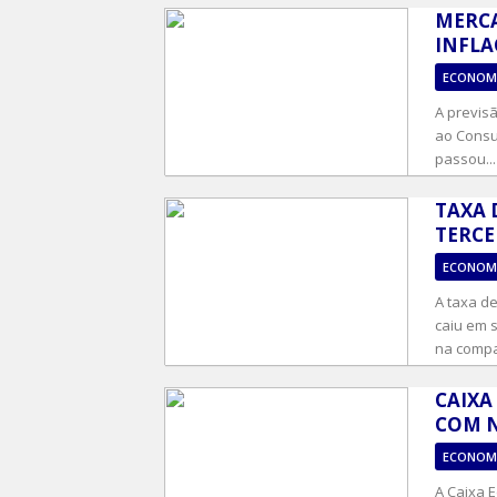
MERCA
INFLA
ECONOM
A previs
ao Consum
passou...
TAXA 
TERCE
ECONOM
A taxa d
caiu em 
na compa
CAIXA
COM N
ECONOM
A Caixa E