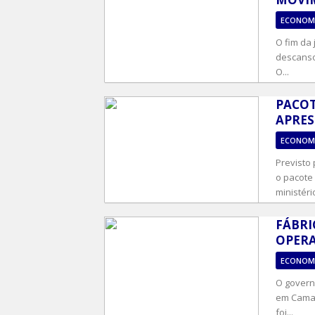
ECONOM
O fim da
descanso
O...
PACOT
APRES
ECONOM
Previsto
o pacote
ministéri
FÁBRI
OPERA
ECONOM
O govern
em Camaç
foi...