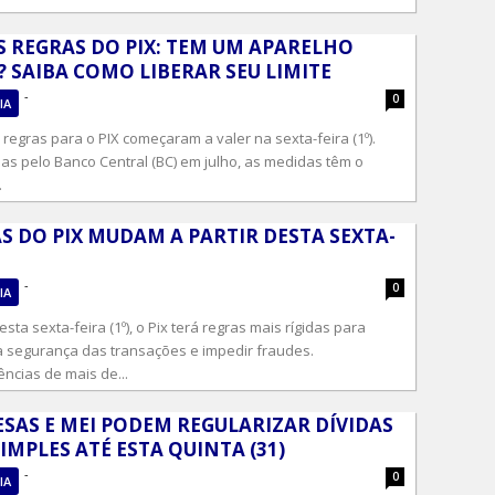
 REGRAS DO PIX: TEM UM APARELHO
 SAIBA COMO LIBERAR SEU LIMITE
-
0
IA
regras para o PIX começaram a valer na sexta-feira (1º).
as pelo Banco Central (BC) em julho, as medidas têm o
.
S DO PIX MUDAM A PARTIR DESTA SEXTA-
-
0
IA
desta sexta-feira (1º), o Pix terá regras mais rígidas para
 a segurança das transações e impedir fraudes.
ncias de mais de...
SAS E MEI PODEM REGULARIZAR DÍVIDAS
IMPLES ATÉ ESTA QUINTA (31)
-
0
IA