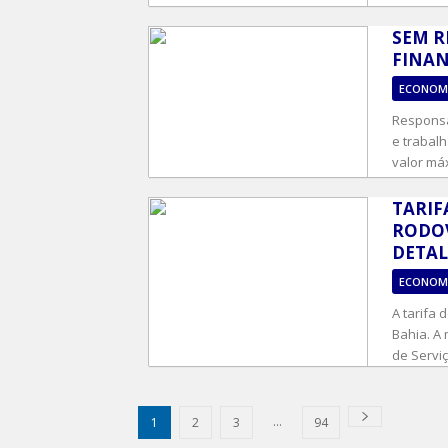
SEM R
FINAN
ECONOM
Responsá
e trabalh
valor máx
TARIF
RODOV
DETA
ECONOM
A tarifa
Bahia. A
de Serviç
...
1
2
3
94