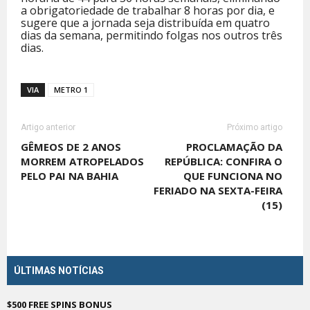
a obrigatoriedade de trabalhar 8 horas por dia, e
sugere que a jornada seja distribuída em quatro
dias da semana, permitindo folgas nos outros três
dias.
VIA
METRO 1
Artigo anterior
Próximo artigo
GÊMEOS DE 2 ANOS
PROCLAMAÇÃO DA
MORREM ATROPELADOS
REPÚBLICA: CONFIRA O
PELO PAI NA BAHIA
QUE FUNCIONA NO
FERIADO NA SEXTA-FEIRA
(15)
ÚLTIMAS NOTÍCIAS
$500 FREE SPINS BONUS