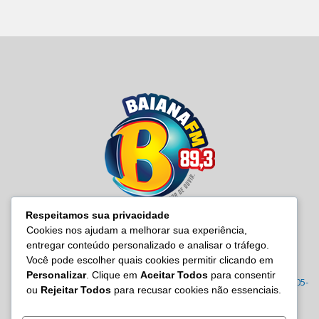
Respeitamos sua privacidade
Cookies nos ajudam a melhorar sua experiência,
entregar conteúdo personalizado e analisar o tráfego.
SOBRE NÓS
Você pode escolher quais cookies permitir clicando em
Personalizar
. Clique em
Aceitar Todos
para consentir
Radio Baiana FM 89,3 Rua Joana Angélica, 395 – Malembá, CEP: 43805-
ou
Rejeitar Todos
para recusar cookies não essenciais.
570 Tel.: (71) 3605-7814/7815/3122-0022