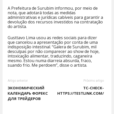
A Prefeitura de Surubim informou, por meio de
nota, que adotará todas as medidas
administrativas e jurídicas cabíveis para garantir a
devolução dos recursos investidos na contratação
do artista.
Gusttavo Lima usou as redes sociais para dizer
que cancelou a apresentação por conta de uma
indisposição intestinal. “Galera de Surubim, mil
desculpas por não comparecer ao show de hoje,
intoxicação alimentar, traduzindo, caganeira
mesmo. Estou numa diarreia absurda, fraco,
suando frio. Me perdoem”, disse o artista.
Artigo anterior
Próximo artigo
ЭКОНОМИЧЕСКИЙ
TC-CHECK-
КАЛЕНДАРЬ ФОРЕКС
HTTPS://TESTLINK.COM/
ДЛЯ ТРЕЙДЕРОВ