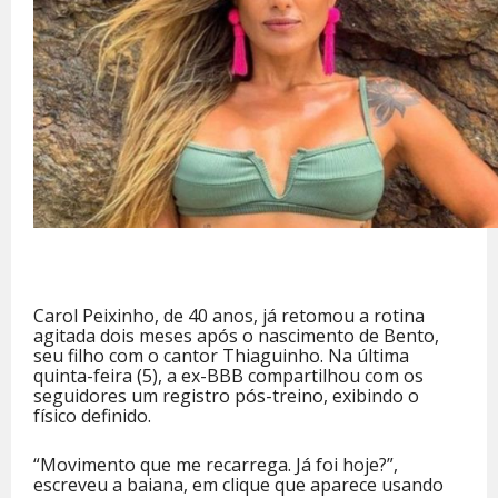
Carol Peixinho, de 40 anos, já retomou a rotina
agitada dois meses após o nascimento de Bento,
seu filho com o cantor Thiaguinho. Na última
quinta-feira (5), a ex-BBB compartilhou com os
seguidores um registro pós-treino, exibindo o
físico definido.
“Movimento que me recarrega. Já foi hoje?”,
escreveu a baiana, em clique que aparece usando