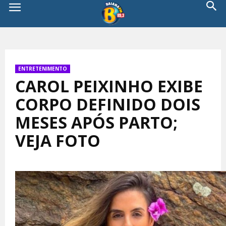
ENTRETENIMENTO
CAROL PEIXINHO EXIBE
CORPO DEFINIDO DOIS
MESES APÓS PARTO;
VEJA FOTO