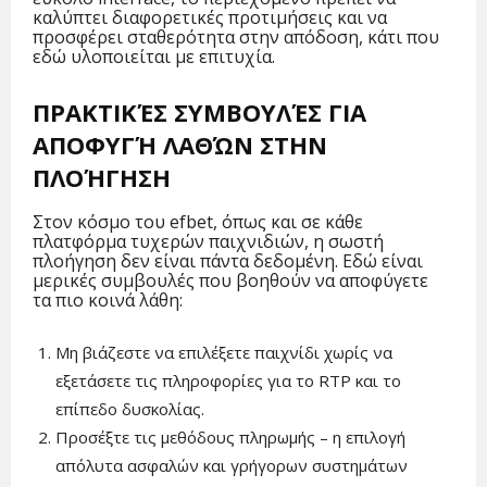
καλύπτει διαφορετικές προτιμήσεις και να
προσφέρει σταθερότητα στην απόδοση, κάτι που
εδώ υλοποιείται με επιτυχία.
ΠΡΑΚΤΙΚΈΣ ΣΥΜΒΟΥΛΈΣ ΓΙΑ
ΑΠΟΦΥΓΉ ΛΑΘΏΝ ΣΤΗΝ
ΠΛΟΉΓΗΣΗ
Στον κόσμο του efbet, όπως και σε κάθε
πλατφόρμα τυχερών παιχνιδιών, η σωστή
πλοήγηση δεν είναι πάντα δεδομένη. Εδώ είναι
μερικές συμβουλές που βοηθούν να αποφύγετε
τα πιο κοινά λάθη:
Μη βιάζεστε να επιλέξετε παιχνίδι χωρίς να
εξετάσετε τις πληροφορίες για το RTP και το
επίπεδο δυσκολίας.
Προσέξτε τις μεθόδους πληρωμής – η επιλογή
απόλυτα ασφαλών και γρήγορων συστημάτων