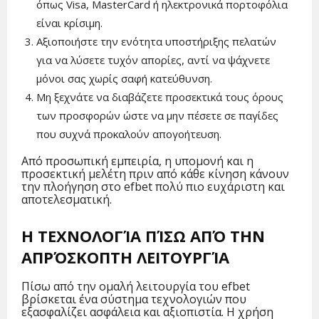
όπως Visa, MasterCard ή ηλεκτρονικά πορτοφόλια
είναι κρίσιμη.
Αξιοποιήστε την ενότητα υποστήριξης πελατών
για να λύσετε τυχόν απορίες, αντί να ψάχνετε
μόνοι σας χωρίς σαφή κατεύθυνση.
Μη ξεχνάτε να διαβάζετε προσεκτικά τους όρους
των προσφορών ώστε να μην πέσετε σε παγίδες
που συχνά προκαλούν απογοήτευση.
Από προσωπική εμπειρία, η υπομονή και η
προσεκτική μελέτη πριν από κάθε κίνηση κάνουν
την πλοήγηση στο efbet πολύ πιο ευχάριστη και
αποτελεσματική.
Η ΤΕΧΝΟΛΟΓΊΑ ΠΊΣΩ ΑΠΌ ΤΗΝ
ΑΠΡΌΣΚΟΠΤΗ ΛΕΙΤΟΥΡΓΊΑ
Πίσω από την ομαλή λειτουργία του efbet
βρίσκεται ένα σύστημα τεχνολογιών που
εξασφαλίζει ασφάλεια και αξιοπιστία. Η χρήση