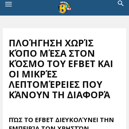
ΠΛΟΉΓΗΣΗ ΧΩΡΊΣ
ΚΌΠΟ ΜΈΣΑ ΣΤΟΝ
ΚΌΣΜΟ ΤΟΥ EFBET ΚΑΙ
ΟΙ ΜΙΚΡΈΣ
ΛΕΠΤΟΜΈΡΕΙΕΣ ΠΟΥ
ΚΆΝΟΥΝ ΤΗ ΔΙΑΦΟΡΆ
ΠΏΣ ΤΟ EFBET ΔΙΕΥΚΟΛΎΝΕΙ ΤΗΝ
ΕΜΠΕΙΡΊΑ ΤΩΝ ΧΡΗΣΤΏΝ