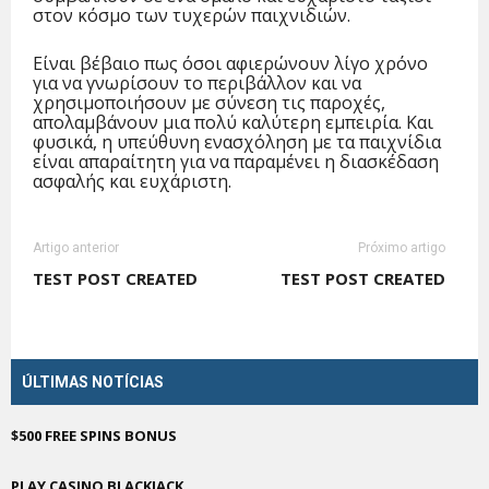
στον κόσμο των τυχερών παιχνιδιών.
Είναι βέβαιο πως όσοι αφιερώνουν λίγο χρόνο
για να γνωρίσουν το περιβάλλον και να
χρησιμοποιήσουν με σύνεση τις παροχές,
απολαμβάνουν μια πολύ καλύτερη εμπειρία. Και
φυσικά, η υπεύθυνη ενασχόληση με τα παιχνίδια
είναι απαραίτητη για να παραμένει η διασκέδαση
ασφαλής και ευχάριστη.
Artigo anterior
Próximo artigo
TEST POST CREATED
TEST POST CREATED
ÚLTIMAS NOTÍCIAS
$500 FREE SPINS BONUS
PLAY CASINO BLACKJACK