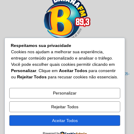
Respeitamos sua privacidade
Cookies nos ajudam a melhorar sua experiência,
entregar conteúdo personalizado e analisar o tráfego.
SOBRE NÓS
Você pode escolher quais cookies permitir clicando em
Personalizar
. Clique em
Aceitar Todos
para consentir
Radio Baiana FM 89,3 Rua Joana Angélica, 395 – Malembá, CEP: 43805-
ou
Rejeitar Todos
para recusar cookies não essenciais.
570 Tel.: (71) 3605-7814/7815/3122-0022
Contato:
site@baianafm.com.br
Personalizar
Rejeitar Todos
SIGA-NOS
Aceitar Todos
Powered by