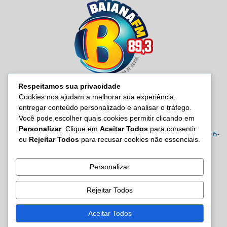
Respeitamos sua privacidade
Cookies nos ajudam a melhorar sua experiência,
entregar conteúdo personalizado e analisar o tráfego.
SOBRE NÓS
Você pode escolher quais cookies permitir clicando em
Personalizar
. Clique em
Aceitar Todos
para consentir
Radio Baiana FM 89,3 Rua Joana Angélica, 395 – Malembá, CEP: 43805-
ou
Rejeitar Todos
para recusar cookies não essenciais.
570 Tel.: (71) 3605-7814/7815/3122-0022
Contato:
site@baianafm.com.br
Personalizar
Rejeitar Todos
SIGA-NOS
Aceitar Todos