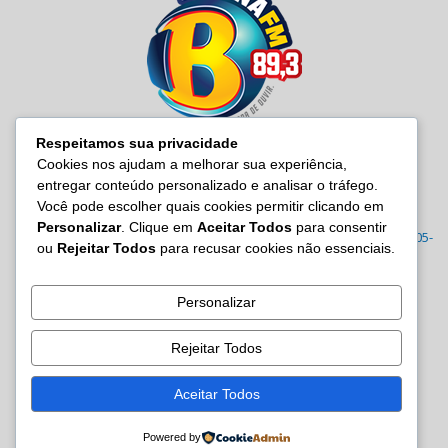
Respeitamos sua privacidade
Cookies nos ajudam a melhorar sua experiência,
entregar conteúdo personalizado e analisar o tráfego.
SOBRE NÓS
Você pode escolher quais cookies permitir clicando em
Personalizar
. Clique em
Aceitar Todos
para consentir
Radio Baiana FM 89,3 Rua Joana Angélica, 395 – Malembá, CEP: 43805-
ou
Rejeitar Todos
para recusar cookies não essenciais.
570 Tel.: (71) 3605-7814/7815/3122-0022
Contato:
site@baianafm.com.br
Personalizar
Rejeitar Todos
SIGA-NOS
Aceitar Todos
Powered by