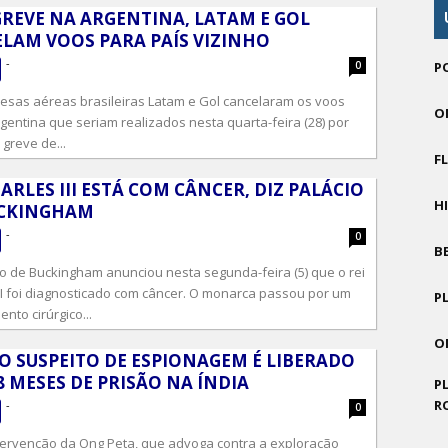
REVE NA ARGENTINA, LATAM E GOL
LAM VOOS PARA PAÍS VIZINHO
-
0
P
sas aéreas brasileiras Latam e Gol cancelaram os voos
O
gentina que seriam realizados nesta quarta-feira (28) por
greve de...
F
HARLES III ESTÁ COM CÂNCER, DIZ PALÁCIO
H
UCKINGHAM
-
0
B
o de Buckingham anunciou nesta segunda-feira (5) que o rei
III foi diagnosticado com câncer. O monarca passou por um
P
nto cirúrgico...
O
 SUSPEITO DE ESPIONAGEM É LIBERADO
8 MESES DE PRISÃO NA ÍNDIA
P
R
-
0
ervenção da Ong Peta, que advoga contra a exploração