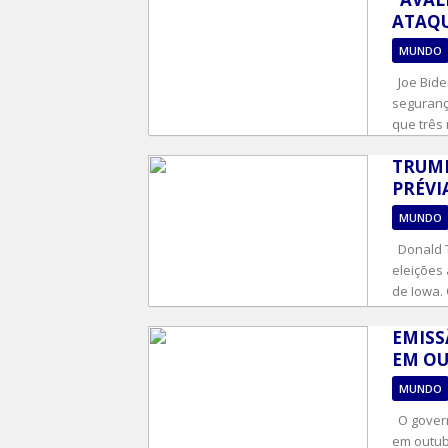
ATAQU
MUNDO
Joe Bide
seguranç
que três 
TRUMP
PRÉVI
MUNDO
Donald T
eleições
de Iowa. 
EMISS
EM OU
MUNDO
O govern
em outub