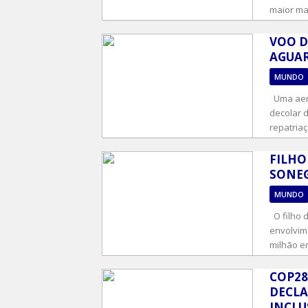
maior ma
VOO D
AGUA
MUNDO
Uma aero
decolar d
repatriaç
FILHO
SONEG
MUNDO
O filho d
envolvim
milhão em
COP28
DECLA
INCLUS