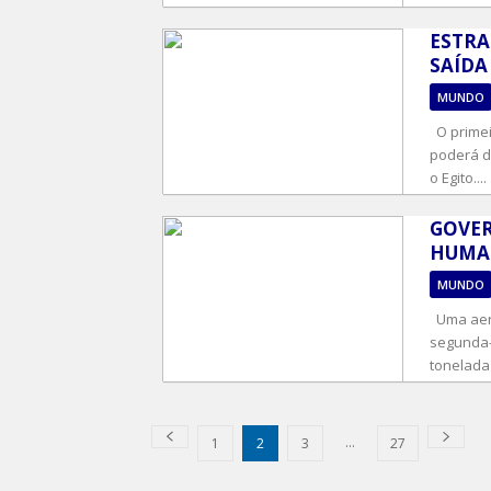
ESTRA
SAÍDA
MUNDO
O primei
poderá de
o Egito....
GOVER
HUMAN
MUNDO
Uma aero
segunda-f
tonelada 
...
1
2
3
27