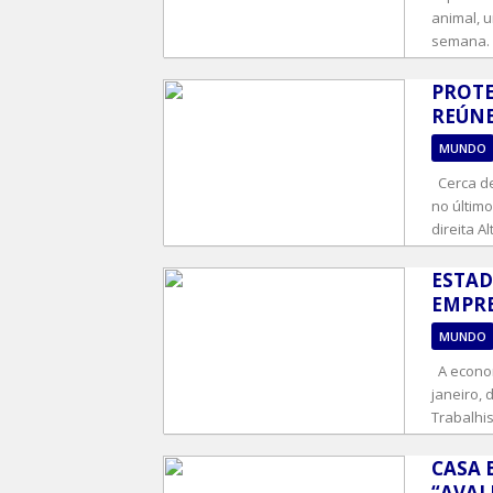
animal, 
semana. 
PROTE
REÚNE
MUNDO
Cerca de
no último
direita Al
ESTAD
EMPRE
MUNDO
A econom
janeiro, 
Trabalhis
CASA 
“AVAL