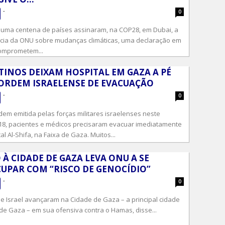
-
0
uma centena de países assinaram, na COP28, em Dubai, a
cia da ONU sobre mudanças climáticas, uma declaração em
omprometem...
TINOS DEIXAM HOSPITAL EM GAZA A PÉ
ORDEM ISRAELENSE DE EVACUAÇÃO
-
0
em emitida pelas forças militares israelenses neste
18, pacientes e médicos precisaram evacuar imediatamente
al Al-Shifa, na Faixa de Gaza. Muitos...
 À CIDADE DE GAZA LEVA ONU A SE
UPAR COM “RISCO DE GENOCÍDIO”
-
0
e Israel avançaram na Cidade de Gaza – a principal cidade
 de Gaza – em sua ofensiva contra o Hamas, disse...