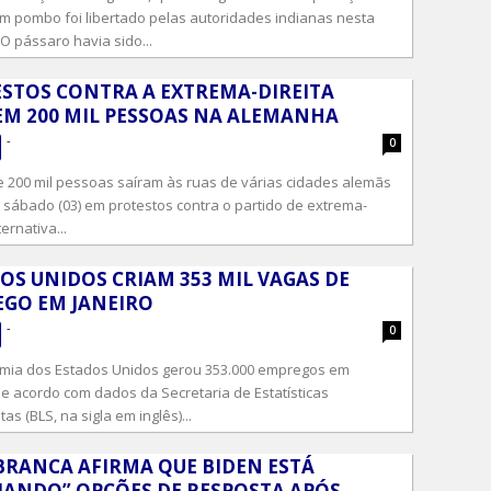
um pombo foi libertado pelas autoridades indianas nesta
O pássaro havia sido...
STOS CONTRA A EXTREMA-DIREITA
M 200 MIL PESSOAS NA ALEMANHA
-
0
 200 mil pessoas saíram às ruas de várias cidades alemãs
 sábado (03) em protestos contra o partido de extrema-
ternativa...
OS UNIDOS CRIAM 353 MIL VAGAS DE
GO EM JANEIRO
-
0
ia dos Estados Unidos gerou 353.000 empregos em
de acordo com dados da Secretaria de Estatísticas
tas (BLS, na sigla em inglês)...
BRANCA AFIRMA QUE BIDEN ESTÁ
IANDO” OPÇÕES DE RESPOSTA APÓS