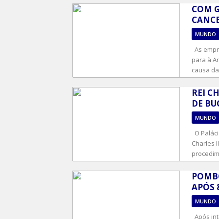
COM G
CANCE
MUNDO
As empre
para à Ar
causa da 
REI C
DE B
MUNDO
O Paláci
Charles 
procedime
POMBO
APÓS 
MUNDO
Após int