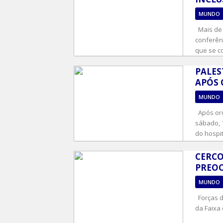
MUNDO
Mais de 
conferên
que se c
PALES
APÓS 
MUNDO
Após ord
sábado, 
do hospit
CERCO
PREOC
MUNDO
Forças d
da Faixa