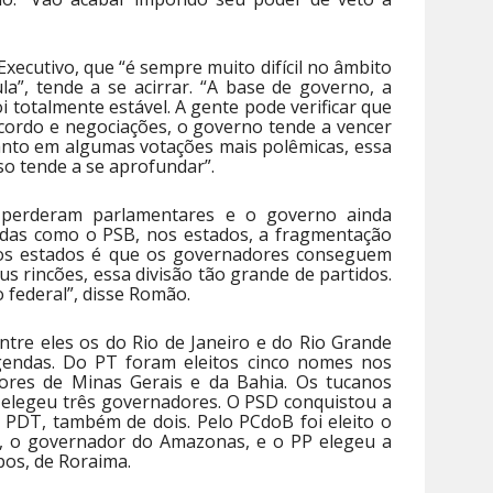
ecutivo, que “é sempre muito difícil no âmbito
la”, tende a se acirrar. “A base de governo, a
i totalmente estável. A gente pode verificar que
cordo e negociações, o governo tende a vencer
anto em algumas votações mais polêmicas, essa
so tende a se aprofundar”.
erderam parlamentares e o governo ainda
ndas como o PSB, nos estados, a fragmentação
nos estados é que os governadores conseguem
us rincões, essa divisão tão grande de partidos.
 federal”, disse Romão.
tre eles os do Rio de Janeiro e do Rio Grande
gendas. Do PT foram eleitos cinco nomes nos
ores de Minas Gerais e da Bahia. Os tucanos
 elegeu três governadores. O PSD conquistou a
o PDT, também de dois. Pelo PCdoB foi eleito o
 o governador do Amazonas, e o PP elegeu a
pos, de Roraima.