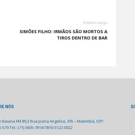
Próximo artigo
SIMÕES FILHO: IRMÃOS SÃO MORTOS A
TIROS DENTRO DE BAR
RE NÓS
S
o Baiana FM 89,3 Rua Joana Angélica, 395 – Malembá, CEP:
-570 Tel.: (71) 3605-7814/7815/3122-0022