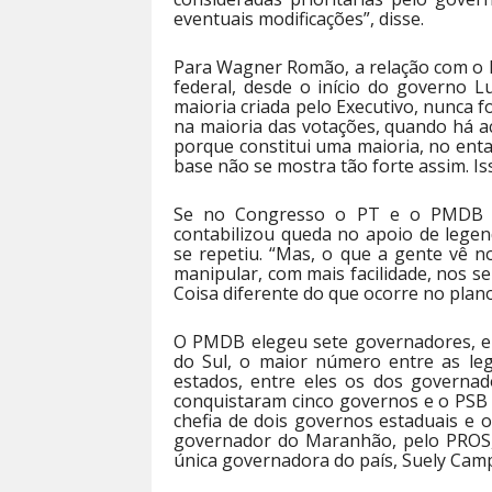
eventuais modificações”, disse.
Para Wagner Romão, a relação com o Ex
federal, desde o início do governo Lu
maioria criada pelo Executivo, nunca fo
na maioria das votações, quando há a
porque constitui uma maioria, no ent
base não se mostra tão forte assim. Is
Se no Congresso o PT e o PMDB p
contabilizou queda no apoio de lege
se repetiu. “Mas, o que a gente vê 
manipular, com mais facilidade, nos se
Coisa diferente do que ocorre no plano
O PMDB elegeu sete governadores, en
do Sul, o maior número entre as le
estados, entre eles os dos governad
conquistaram cinco governos e o PSB
chefia de dois governos estaduais e 
governador do Maranhão, pelo PROS,
única governadora do país, Suely Cam