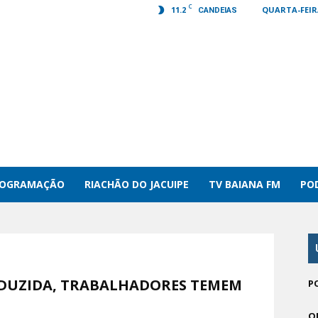
C
11.2
QUARTA-FEIRA
CANDEIAS
ROGRAMAÇÃO
RIACHÃO DO JACUIPE
TV BAIANA FM
PO
EDUZIDA, TRABALHADORES TEMEM
P
O