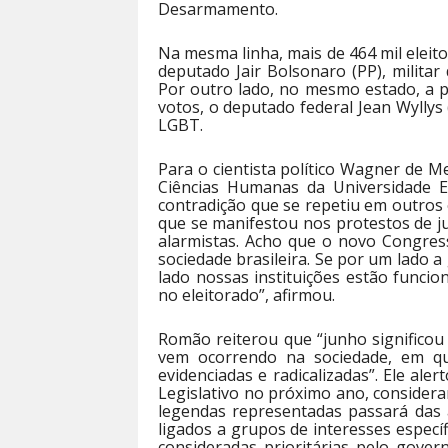
Desarmamento.
Na mesma linha, mais de 464 mil eleito
deputado Jair Bolsonaro (PP), milita
Por outro lado, no mesmo estado, a 
votos, o deputado federal Jean Wyllys
LGBT.
Para o cientista político Wagner de Me
Ciências Humanas da Universidade E
contradição que se repetiu em outros 
que se manifestou nos protestos de 
alarmistas. Acho que o novo Congres
sociedade brasileira. Se por um lado a
lado nossas instituições estão funci
no eleitorado”, afirmou.
Romão reiterou que “junho significou
vem ocorrendo na sociedade, em que
evidenciadas e radicalizadas”. Ele ale
Legislativo no próximo ano, conside
legendas representadas passará das 
ligados a grupos de interesses específ
consideradas prioritárias pelo gove