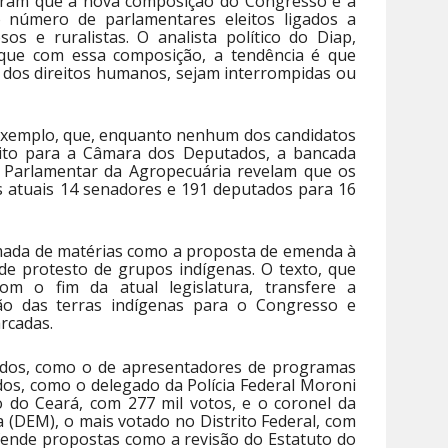
uíram que a nova composição do Congresso é a
 número de parlamentares eleitos ligados a
osos e ruralistas. O analista político do Diap,
que com essa composição, a tendência é que
 dos direitos humanos, sejam interrompidas ou
xemplo, que, enquanto nenhum dos candidatos
eito para a Câmara dos Deputados, a bancada
e Parlamentar da Agropecuária revelam que os
s atuais 14 senadores e 191 deputados para 16
omada de matérias como a proposta de emenda à
 de protesto de grupos indígenas. O texto, que
m o fim da atual legislatura, transfere a
o das terras indígenas para o Congresso e
arcadas.
ulados, como o de apresentadores de programas
ados, como o delegado da Polícia Federal Moroni
 do Ceará, com 277 mil votos, e o coronel da
ga (DEM), o mais votado no Distrito Federal, com
fende propostas como a revisão do Estatuto do