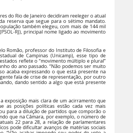
res do Rio de Janeiro decidiram reeleger o atual
r da reserva que segue para o sétimo mandato.
população também elegeu, com mais de 144 mil
 (PSOL-RJ), principal nome ligado ao movimento
lo Romão, professor do Instituto de Filosofia e
stadual de Campinas (Unicamp), esse tipo de
estados reflete o “movimento múltiplo e plural”
junho do ano passado. “Não podemos ser muito
so acaba expressando o que está presente na
 gente fala de crise de representação, por outro
onando, dando sentido a algo que está presente
 a exposição mais clara de um acirramento que
 as posições políticas estão cada vez mais
rtou para a diluição de partidos que comporão o
rando que na Câmara, por exemplo, o número de
atuais 22 para 28, a relação de parlamentares
icos pode dificultar avanços de matérias sociais
rno. “Vão acabar impondo seu poder de veto a