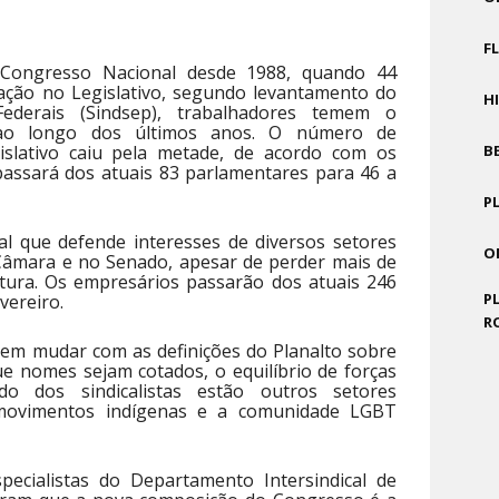
F
Congresso Nacional desde 1988, quando 44
ação no Legislativo, segundo levantamento do
H
Federais (Sindsep), trabalhadores temem o
s ao longo dos últimos anos. O número de
islativo caiu pela metade, de acordo com os
B
passará dos atuais 83 parlamentares para 46 a
P
al que defende interesses de diversos setores
O
 Câmara e no Senado, apesar de perder mais de
atura. Os empresários passarão dos atuais 246
P
vereiro.
R
m mudar com as definições do Planalto sobre
ue nomes sejam cotados, o equilíbrio de forças
ado dos sindicalistas estão outros setores
 movimentos indígenas e a comunidade LGBT
pecialistas do Departamento Intersindical de