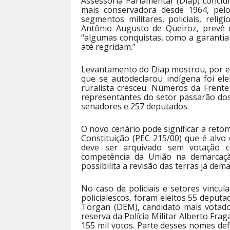
Assessoria Parlamentar (Diap) concl
mais conservadora desde 1964, pelo
segmentos militares, policiais, religi
Antônio Augusto de Queiroz, prevê 
“algumas conquistas, como a garantia
até regridam.”
Levantamento do Diap mostrou, por e
que se autodeclarou indígena foi el
ruralista cresceu. Números da Frent
representantes do setor passarão do
senadores e 257 deputados.
O novo cenário pode significar a ret
Constituição (PEC 215/00) que é alvo
deve ser arquivado sem votação co
competência da União na demarcaçã
possibilita a revisão das terras já dem
No caso de policiais e setores vinc
policialescos, foram eleitos 55 deput
Torgan (DEM), candidato mais votado
reserva da Polícia Militar Alberto Fra
155 mil votos. Parte desses nomes de