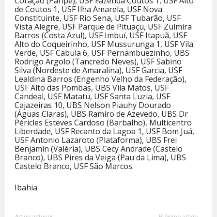
Coração (Paripe), USF Fazenda Coutos 1, USF Alto
de Coutos 1, USF Ilha Amarela, USF Nova
Constituinte, USF Rio Sena, USF Tubarão, USF
Vista Alegre, USF Parque de Pituaçu, USF Zulmira
Barros (Costa Azul), USF Imbuí, USF Itapuã, USF
Alto do Coqueirinho, USF Mussurunga 1, USF Vila
Verde, USF Cabula 6, USF Pernambuezinho, UBS
Rodrigo Argolo (Tancredo Neves), USF Sabino
Silva (Nordeste de Amaralina), USF Garcia, USF
Lealdina Barros (Engenho Velho da Federação),
USF Alto das Pombas, UBS Vila Matos, USF
Candeal, USF Matatu, USF Santa Luzia, USF
Cajazeiras 10, UBS Nelson Piauhy Dourado
(Águas Claras), UBS Ramiro de Azevedo, UBS Dr
Péricles Esteves Cardoso (Barbalho), Multicentro
Liberdade, USF Recanto da Lagoa 1, USF Bom Juá,
USF Antonio Lazaroto (Plataforma), UBS Frei
Benjamin (Valéria), UBS Cecy Andrade (Castelo
Branco), UBS Pires da Veiga (Pau da Lima), UBS
Castelo Branco, USF São Marcos.
Ibahia