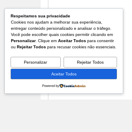
Respeitamos sua privacidade
Cookies nos ajudam a melhorar sua experiência,
entregar conteúdo personalizado e analisar o tráfego.
Você pode escolher quais cookies permitir clicando em
Personalizar
. Clique em
Aceitar Todos
para consentir
ou
Rejeitar Todos
para recusar cookies não essenciais.
Personalizar
Rejeitar Todos
Aceitar Todos
Powered by