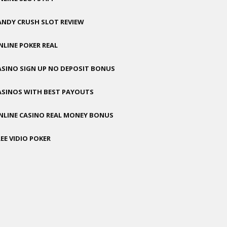
ANDY CRUSH SLOT REVIEW
NLINE POKER REAL
ASINO SIGN UP NO DEPOSIT BONUS
ASINOS WITH BEST PAYOUTS
NLINE CASINO REAL MONEY BONUS
REE VIDIO POKER