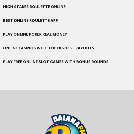
HIGH STAKES ROULETTE ONLINE
BEST ONLINE ROULETTE APP
PLAY ONLINE POKER REAL MONEY
ONLINE CASINOS WITH THE HIGHEST PAYOUTS
PLAY FREE ONLINE SLOT GAMES WITH BONUS ROUNDS