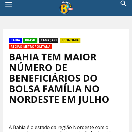
BAHIA
BRASIL
CAMAÇARI
ECONOMIA
REGIÃO METROPOLITANA
BAHIA TEM MAIOR
NÚMERO DE
BENEFICIÁRIOS DO
BOLSA FAMÍLIA NO
NORDESTE EM JULHO
A Bahia é o estado da região Nordeste com o