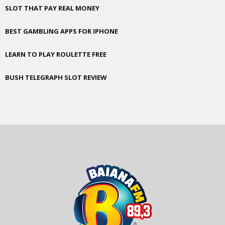
SLOT THAT PAY REAL MONEY
BEST GAMBLING APPS FOR IPHONE
LEARN TO PLAY ROULETTE FREE
BUSH TELEGRAPH SLOT REVIEW