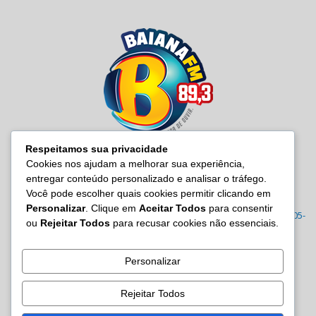
Respeitamos sua privacidade
Cookies nos ajudam a melhorar sua experiência,
entregar conteúdo personalizado e analisar o tráfego.
SOBRE NÓS
Você pode escolher quais cookies permitir clicando em
Personalizar
. Clique em
Aceitar Todos
para consentir
Radio Baiana FM 89,3 Rua Joana Angélica, 395 – Malembá, CEP: 43805-
ou
Rejeitar Todos
para recusar cookies não essenciais.
570 Tel.: (71) 3605-7814/7815/3122-0022
Contato:
site@baianafm.com.br
Personalizar
Rejeitar Todos
SIGA-NOS