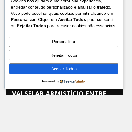
Cookies nos ajudam a melhorar sua experiência,
entregar conteúdo personalizado e analisar o tráfego.
Você pode escolher quais cookies permitir clicando em
Personalizar
. Clique em
Aceitar Todos
para consentir
ou
Rejeitar Todos
para recusar cookies não essenciais.
Personalizar
Rejeitar Todos
Aceitar Todos
SENADO
Powered by
LULA PROMETE A PACHECO QUE
VAI SELAR ARMISTÍCIO ENTRE
ELE E HADDAD
Às vésperas da sessão que vai analisar seus vetos