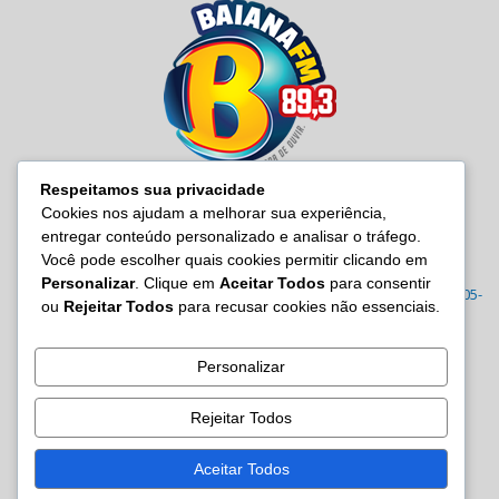
Respeitamos sua privacidade
Cookies nos ajudam a melhorar sua experiência,
entregar conteúdo personalizado e analisar o tráfego.
SOBRE NÓS
Você pode escolher quais cookies permitir clicando em
Personalizar
. Clique em
Aceitar Todos
para consentir
Radio Baiana FM 89,3 Rua Joana Angélica, 395 – Malembá, CEP: 43805-
ou
Rejeitar Todos
para recusar cookies não essenciais.
570 Tel.: (71) 3605-7814/7815/3122-0022
Contato:
site@baianafm.com.br
Personalizar
Rejeitar Todos
SIGA-NOS
Aceitar Todos