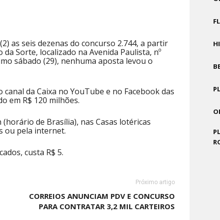
F
2) as seis dezenas do concurso 2.744, a partir
H
o da Sorte, localizado na Avenida Paulista, nº
timo sábado (29), nenhuma aposta levou o
B
P
lo canal da Caixa no YouTube e no Facebook das
do em R$ 120 milhões.
O
(horário de Brasília), nas Casas lotéricas
s ou pela internet.
P
R
ados, custa R$ 5.
Próximo artigo
CORREIOS ANUNCIAM PDV E CONCURSO
PARA CONTRATAR 3,2 MIL CARTEIROS