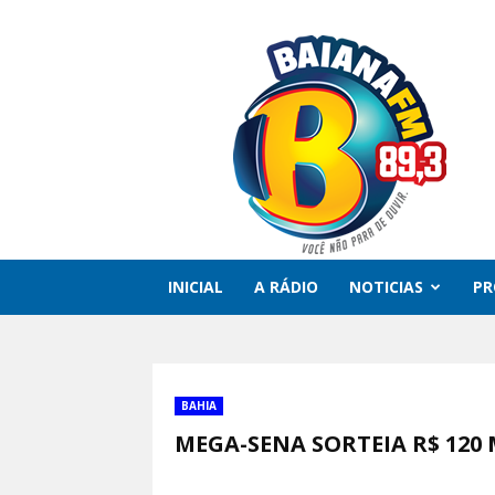
Rádio
Baiana
FM
INICIAL
A RÁDIO
NOTICIAS
P
BAHIA
MEGA-SENA SORTEIA R$ 120 