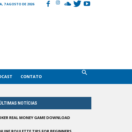
A, 7 AGOSTO DE 2026
DCAST
CONTATO
ÚLTIMAS NOTÍCIAS
OKER REAL MONEY GAME DOWNLOAD
NLINE ROULETTE TIPS FOR BEGINNERS