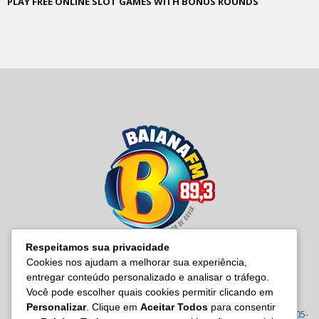
PLAY FREE ONLINE SLOT GAMES WITH BONUS ROUNDS
Respeitamos sua privacidade
Cookies nos ajudam a melhorar sua experiência,
entregar conteúdo personalizado e analisar o tráfego.
SOBRE NÓS
Você pode escolher quais cookies permitir clicando em
Personalizar
. Clique em
Aceitar Todos
para consentir
Radio Baiana FM 89,3 Rua Joana Angélica, 395 – Malembá, CEP: 43805-