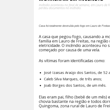
Incêndio aconteceu no final de semana, em Lauro de 
perdeu documentos no incêndio.
Casa foi totalmente destruída pelo fogo em Lauro de Freita
A casa que pegou fogo, causando a m
família em Lauro de Freitas, na região
eletricidade. O incêndio aconteceu no s
começado por causa de uma vela.
As vítimas foram identificadas como:
José Izaisas Araújo dos Santos, de 52 
Caleb Silva Marques, de três anos;
Joab Borges dos Santos, de um mês.
Elas eram pai, filho (bebê de um mês) e
chovia bastante na região e todos dor
Quingoma, zona rural de Lauro de Frei