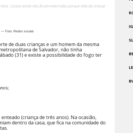
Freitas. Corpos ainda não foram enterrados porque mãe da criança
R
I
s — Foto: Redes sociais
S
orte de duas crianças e um homem da mesma
 metropolitana de Salvador, não tinha
B
ábado (31) e existe a possibilidade do fogo ter
L
B
anos;
 enteado (criança de três anos). Na ocasião,
miam dentro da casa, que fica na comunidade do
tas.