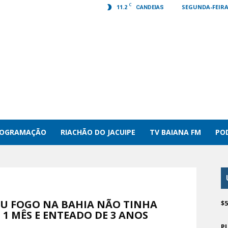
C
11.2
SEGUNDA-FEIRA,
CANDEIAS
ROGRAMAÇÃO
RIACHÃO DO JACUIPE
TV BAIANA FM
PO
OU FOGO NA BAHIA NÃO TINHA
$
E 1 MÊS E ENTEADO DE 3 ANOS
P