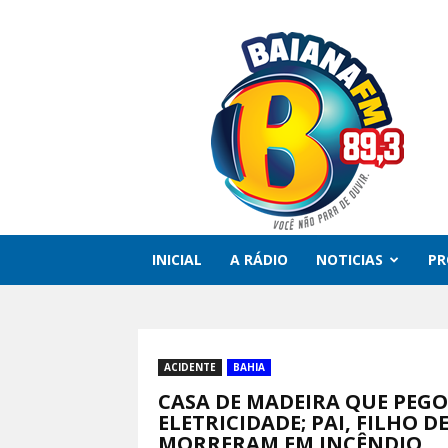
Rádio
Baiana
FM
INICIAL
A RÁDIO
NOTICIAS
P
ACIDENTE
BAHIA
CASA DE MADEIRA QUE PEG
ELETRICIDADE; PAI, FILHO D
MORRERAM EM INCÊNDIO