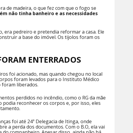
 era de madeira, o que fez com que o fogo se
ém não tinha banheiro e as necessidades
o, era pedreiro e pretendia reformar a casa. Ele
nstruir a base do imóvel. Os tijolos foram os
 FORAM ENTERRADOS
iros foi acionado, mas quando chegou no local
corpos foram levados para o Instituto Médico
 foram liberados.
umentos perdidos no incêndio, como o RG da mãe
 podia reconhecer os corpos e, por isso, eles
ltamento.
nças foi até 24ª Delegacia de Itinga, onde
bre a perda dos documentos. Com o B.O, ela vai
 e do companheiro. Apesar disso, ainda não há