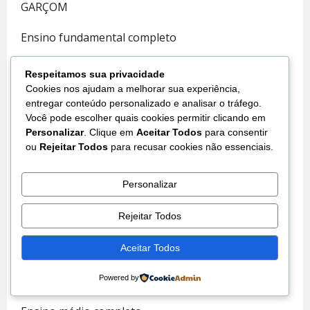
GARÇOM
Ensino fundamental completo
Experiência comprovada
Respeitamos sua privacidade
Cookies nos ajudam a melhorar sua experiência,
06 VAGAS
entregar conteúdo personalizado e analisar o tráfego.
Você pode escolher quais cookies permitir clicando em
AUXILIAR DE COZINHA
Personalizar
. Clique em
Aceitar Todos
para consentir
ou
Rejeitar Todos
para recusar cookies não essenciais.
Ensino fundamental completo
Personalizar
Experiência comprovada
Rejeitar Todos
Período: Noturno
Aceitar Todos
02 VAGAS
VENDEDOR EXTERNO
Powered by