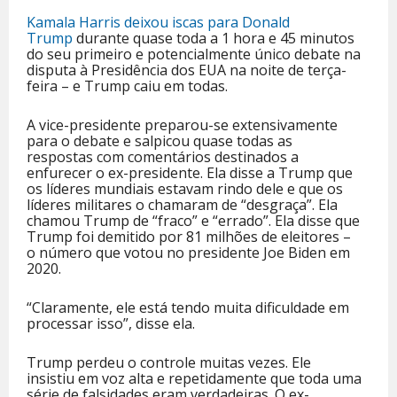
Kamala Harris deixou iscas para Donald
Trump
durante quase toda a 1 hora e 45 minutos
do seu primeiro e potencialmente único debate na
disputa à Presidência dos EUA na noite de terça-
feira – e Trump caiu em todas.
A vice-presidente preparou-se extensivamente
para o debate e salpicou quase todas as
respostas com comentários destinados a
enfurecer o ex-presidente. Ela disse a Trump que
os líderes mundiais estavam rindo dele e que os
líderes militares o chamaram de “desgraça”. Ela
chamou Trump de “fraco” e “errado”. Ela disse que
Trump foi demitido por 81 milhões de eleitores –
o número que votou no presidente Joe Biden em
2020.
“Claramente, ele está tendo muita dificuldade em
processar isso”, disse ela.
Trump perdeu o controle muitas vezes. Ele
insistiu em voz alta e repetidamente que toda uma
série de falsidades eram verdadeiras. O ex-