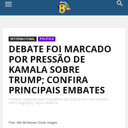
INTERNACIONAL
POLÍTICA
DEBATE FOI MARCADO
POR PRESSÃO DE
KAMALA SOBRE
TRUMP; CONFIRA
PRINCIPAIS EMBATES
Primeiro confronto pela Presidência dos EUA contou com embates
sobre imigração, raça e violência
Foto: Win McNamee /Getty Images