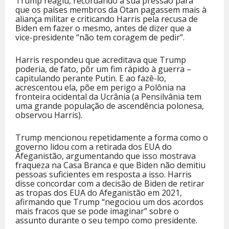
Trump reagiu, recordando a sua pressão para
que os países membros da Otan pagassem mais à
aliança militar e criticando Harris pela recusa de
Biden em fazer o mesmo, antes de dizer que a
vice-presidente “não tem coragem de pedir”.
Harris respondeu que acreditava que Trump
poderia, de fato, pôr um fim rápido à guerra –
capitulando perante Putin. E ao fazê-lo,
acrescentou ela, põe em perigo a Polônia na
fronteira ocidental da Ucrânia (a Pensilvânia tem
uma grande população de ascendência polonesa,
observou Harris).
Trump mencionou repetidamente a forma como o
governo lidou com a retirada dos EUA do
Afeganistão, argumentando que isso mostrava
fraqueza na Casa Branca e que Biden não demitiu
pessoas suficientes em resposta a isso. Harris
disse concordar com a decisão de Biden de retirar
as tropas dos EUA do Afeganistão em 2021,
afirmando que Trump “negociou um dos acordos
mais fracos que se pode imaginar” sobre o
assunto durante o seu tempo como presidente.