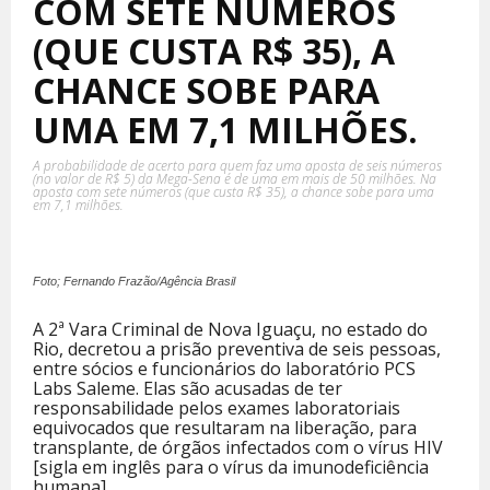
COM SETE NÚMEROS
(QUE CUSTA R$ 35), A
CHANCE SOBE PARA
UMA EM 7,1 MILHÕES.
A probabilidade de acerto para quem faz uma aposta de seis números
(no valor de R$ 5) da Mega-Sena é de uma em mais de 50 milhões. Na
aposta com sete números (que custa R$ 35), a chance sobe para uma
em 7,1 milhões.
Foto; Fernando Frazão/Agência Brasil
A 2ª Vara Criminal de Nova Iguaçu, no estado do
Rio, decretou a prisão preventiva de seis pessoas,
entre sócios e funcionários do laboratório PCS
Labs Saleme. Elas são acusadas de ter
responsabilidade pelos exames laboratoriais
equivocados que resultaram na liberação, para
transplante, de órgãos infectados com o vírus HIV
[sigla em inglês para o vírus da imunodeficiência
humana].