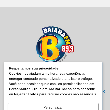
Respeitamos sua privacidade
Cookies nos ajudam a melhorar sua experiência,
entregar conteúdo personalizado e analisar o tráfego.
SOBRE NÓS
Você pode escolher quais cookies permitir clicando em
Personalizar
. Clique em
Aceitar Todos
para consentir
Radio Baiana FM 89,3 Rua Joana Angélica, 395 – Malembá, CEP: 43805-
ou
Rejeitar Todos
para recusar cookies não essenciais.
570 Tel.: (71) 3605-7814/7815/3122-0022
Contato:
site@baianafm.com.br
Personalizar