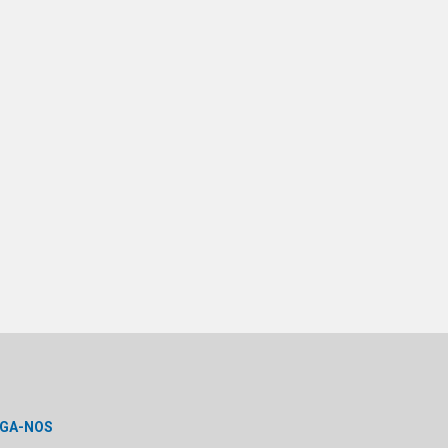
IGA-NOS