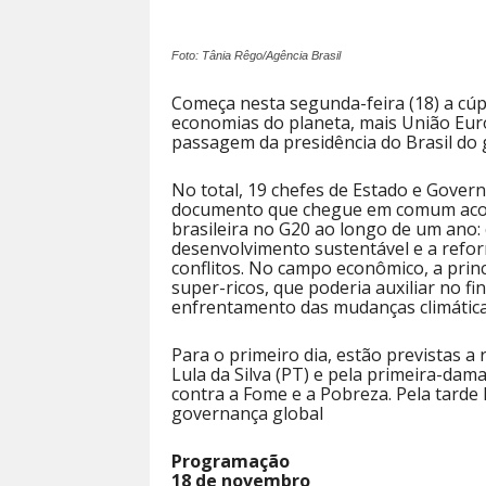
Foto: Tânia Rêgo/Agência Brasil
Começa nesta segunda-feira (18) a cúp
economias do planeta, mais União Eur
passagem da presidência do Brasil do g
No total, 19 chefes de Estado e Govern
documento que chegue em comum acord
brasileira no G20 ao longo de um ano:
desenvolvimento sustentável e a refo
conflitos. No campo econômico, a princ
super-ricos, que poderia auxiliar no f
enfrentamento das mudanças climática
Para o primeiro dia, estão previstas a 
Lula da Silva (PT) e pela primeira-dama
contra a Fome e a Pobreza. Pela tard
governança global
Programação
18 de novembro