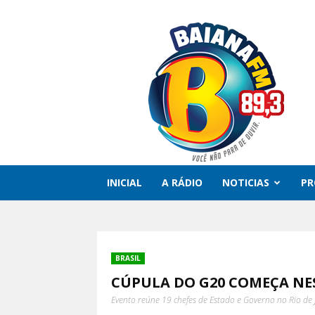
Rádio
Baiana
FM
INICIAL
A RÁDIO
NOTICIAS
P
BRASIL
CÚPULA DO G20 COMEÇA NE
Evento reúne 19 chefes de Estado e Governo no Rio de J