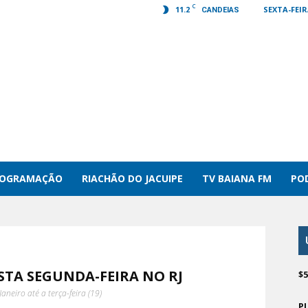
C
11.2
SEXTA-FEIR
CANDEIAS
ROGRAMAÇÃO
RIACHÃO DO JACUIPE
TV BAIANA FM
PO
STA SEGUNDA-FEIRA NO RJ
$
aneiro até a terça-feira (19)
P