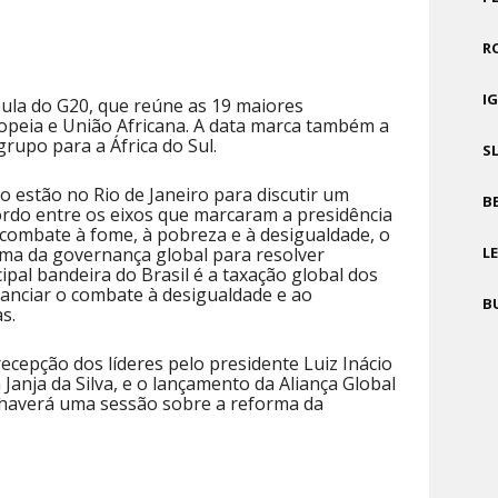
R
I
ula do G20, que reúne as 19 maiores
opeia e União Africana. A data marca também a
rupo para a África do Sul.
S
o estão no Rio de Janeiro para discutir um
B
o entre os eixos que marcaram a presidência
 combate à fome, à pobreza e à desigualdade, o
rma da governança global para resolver
L
ipal bandeira do Brasil é a taxação global dos
inanciar o combate à desigualdade e ao
B
s.
recepção dos líderes pelo presidente Luiz Inácio
 Janja da Silva, e o lançamento da Aliança Global
e haverá uma sessão sobre a reforma da