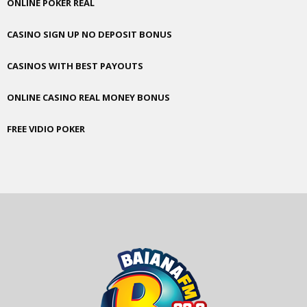
ONLINE POKER REAL
CASINO SIGN UP NO DEPOSIT BONUS
CASINOS WITH BEST PAYOUTS
ONLINE CASINO REAL MONEY BONUS
FREE VIDIO POKER