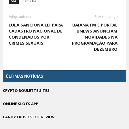
VIA
Bahia.ba
Artigo anterior
Próximo artigo
LULA SANCIONA LEI PARA
BAIANA FM E PORTAL
CADASTRO NACIONAL DE
BNEWS ANUNCIAM
CONDENADOS POR
NOVIDADES NA
CRIMES SEXUAIS
PROGRAMAÇÃO PARA
DEZEMBRO
ÚLTIMAS NOTÍCIAS
CRYPTO ROULETTE SITES
ONLINE SLOTS APP
CANDY CRUSH SLOT REVIEW