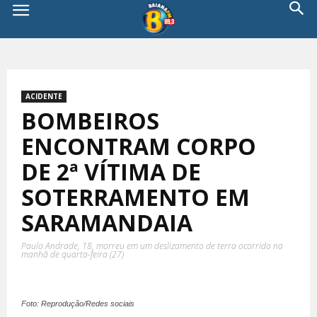
ACIDENTE
BOMBEIROS
ENCONTRAM CORPO
DE 2ª VÍTIMA DE
SOTERRAMENTO EM
SARAMANDAIA
Paulo Andrade, 18, morreu em um deslizamento de terra ocorrido na
manhã de quarta-feira (27)
Foto: Reprodução/Redes sociais