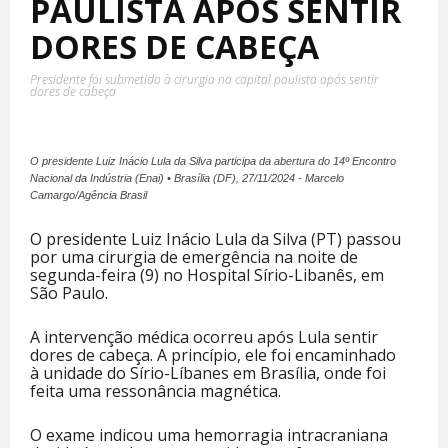
PAULISTA APÓS SENTIR
DORES DE CABEÇA
Presidente foi submetido à cirurgia na capital paulista após sentir
dores de cabeça
O presidente Luiz Inácio Lula da Silva participa da abertura do 14º Encontro
Nacional da Indústria (Enai) • Brasília (DF), 27/11/2024 - Marcelo
Camargo/Agência Brasil
O presidente Luiz Inácio Lula da Silva (PT) passou
por uma cirurgia de emergência na noite de
segunda-feira (9) no Hospital Sírio-Libanês, em
São Paulo.
A intervenção médica ocorreu após Lula sentir
dores de cabeça. A princípio, ele foi encaminhado
à unidade do Sírio-Líbanes em Brasília, onde foi
feita uma ressonância magnética.
O exame indicou uma hemorragia intracraniana