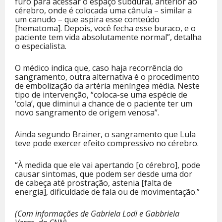
furo para acessar o espaço subdural, anterior ao
cérebro, onde é colocada uma cânula – similar a
um canudo – que aspira esse conteúdo
[hematoma]. Depois, você fecha esse buraco, e o
paciente tem vida absolutamente normal”, detalha
o especialista.
O médico indica que, caso haja recorrência do
sangramento, outra alternativa é o procedimento
de embolização da artéria meníngea média. Neste
tipo de intervenção, “coloca-se uma espécie de
‘cola’, que diminui a chance de o paciente ter um
novo sangramento de origem venosa”.
Ainda segundo Brainer, o sangramento que Lula
teve pode exercer efeito compressivo no cérebro.
“À medida que ele vai apertando [o cérebro], pode
causar sintomas, que podem ser desde uma dor
de cabeça até prostração, astenia [falta de
energia], dificuldade de fala ou de movimentação.”
(Com informações de Gabriela Lodi e Gabbriela