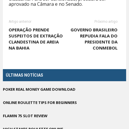
aprovado na Câmara e no Senado.
Artigo anterior
Próximo artigo
OPERAÇÃO PRENDE
GOVERNO BRASILEIRO
SUSPEITOS DE EXTRAÇÃO
REPUDIA FALA DO
CLANDESTINA DE AREIA
PRESIDENTE DA
NA BAHIA
CONMEBOL
ÚLTIMAS NOTÍCIAS
POKER REAL MONEY GAME DOWNLOAD
ONLINE ROULETTE TIPS FOR BEGINNERS
FLAMIN 7S SLOT REVIEW