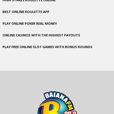
HIGH STAKES ROULETTE ONLINE
BEST ONLINE ROULETTE APP
PLAY ONLINE POKER REAL MONEY
ONLINE CASINOS WITH THE HIGHEST PAYOUTS
PLAY FREE ONLINE SLOT GAMES WITH BONUS ROUNDS