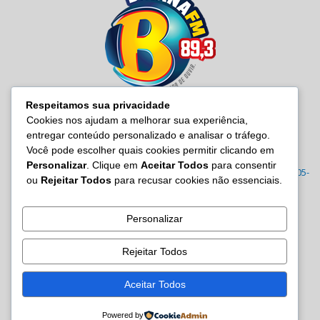
Respeitamos sua privacidade
Cookies nos ajudam a melhorar sua experiência,
entregar conteúdo personalizado e analisar o tráfego.
SOBRE NÓS
Você pode escolher quais cookies permitir clicando em
Personalizar
. Clique em
Aceitar Todos
para consentir
Radio Baiana FM 89,3 Rua Joana Angélica, 395 – Malembá, CEP: 43805-
ou
Rejeitar Todos
para recusar cookies não essenciais.
570 Tel.: (71) 3605-7814/7815/3122-0022
Contato:
site@baianafm.com.br
Personalizar
Rejeitar Todos
SIGA-NOS
Aceitar Todos
Powered by