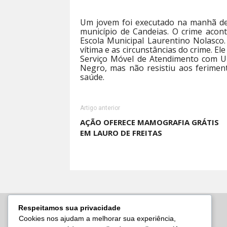
Um jovem foi executado na manhã dest
município de Candeias. O crime acon
Escola Municipal Laurentino Nolasco
vítima e as circunstâncias do crime. E
Serviço Móvel de Atendimento com Ur
Negro, mas não resistiu aos ferimen
saúde.
Artigo anterior
AÇÃO OFERECE MAMOGRAFIA GRÁTIS
EM LAURO DE FREITAS
Respeitamos sua privacidade
Cookies nos ajudam a melhorar sua experiência,