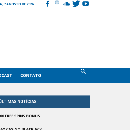
A, 7 AGOSTO DE 2026
DCAST
CONTATO
ÚLTIMAS NOTÍCIAS
500 FREE SPINS BONUS
LAY CASINO BLACKJACK