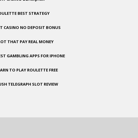
OULETTE BEST STRATEGY
GT CASINO NO DEPOSIT BONUS
LOT THAT PAY REAL MONEY
EST GAMBLING APPS FOR IPHONE
EARN TO PLAY ROULETTE FREE
USH TELEGRAPH SLOT REVIEW