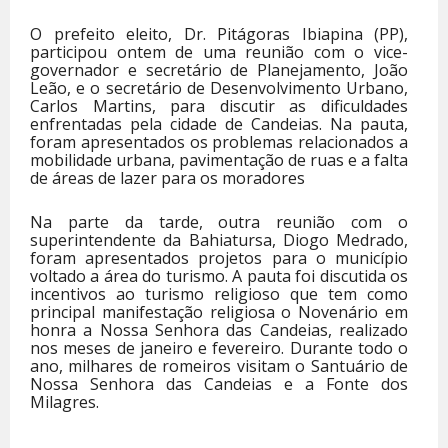
O prefeito eleito, Dr. Pitágoras Ibiapina (PP),
participou ontem de uma reunião com o vice-
governador e secretário de Planejamento, João
Leão, e o secretário de Desenvolvimento Urbano,
Carlos Martins, para discutir as dificuldades
enfrentadas pela cidade de Candeias. Na pauta,
foram apresentados os problemas relacionados a
mobilidade urbana, pavimentação de ruas e a falta
de áreas de lazer para os moradores
Na parte da tarde, outra reunião com o
superintendente da Bahiatursa, Diogo Medrado,
foram apresentados projetos para o município
voltado a área do turismo. A pauta foi discutida os
incentivos ao turismo religioso que tem como
principal manifestação religiosa o Novenário em
honra a Nossa Senhora das Candeias, realizado
nos meses de janeiro e fevereiro. Durante todo o
ano, milhares de romeiros visitam o Santuário de
Nossa Senhora das Candeias e a Fonte dos
Milagres.