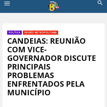
POLÍTICA
REGIÃO METROPOLITANA
CANDEIAS: REUNIÃO
COM VICE-
GOVERNADOR DISCUTE
PRINCIPAIS
PROBLEMAS
ENFRENTADOS PELA
MUNICÍPIO