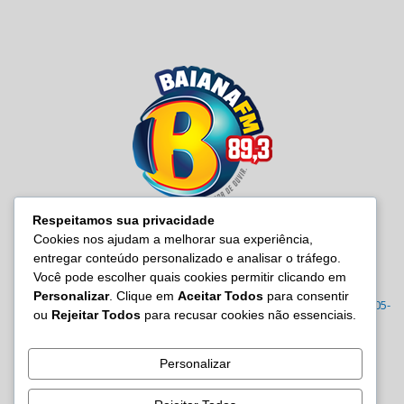
Respeitamos sua privacidade
Cookies nos ajudam a melhorar sua experiência,
entregar conteúdo personalizado e analisar o tráfego.
SOBRE NÓS
Você pode escolher quais cookies permitir clicando em
Personalizar
. Clique em
Aceitar Todos
para consentir
Radio Baiana FM 89,3 Rua Joana Angélica, 395 – Malembá, CEP: 43805-
ou
Rejeitar Todos
para recusar cookies não essenciais.
570 Tel.: (71) 3605-7814/7815/3122-0022
Contato:
site@baianafm.com.br
Personalizar