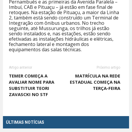
Pernambués e as primeiras da Avenida Paralela –
Imbuí, CAB e Pituaçu – já estão em fase final de
retoques. Na estação de Pituaçu, a maior da Linha
2, também está sendo construído um Terminal de
Integração com ônibus urbanos. No trecho
seguinte, até Mussurunga, os trilhos já estão
sendo instalados e, nas estações, estão sendo
efetivadas as instalações hidráulicas e elétricas,
fechamento lateral e montagem dos
equipamentos das salas técnicas.
Artigo anterior
Próximo artigo
TEMER COMEÇA A
MATRÍCULA NA REDE
AVALIAR NOME PARA
ESTADUAL COMEÇA NA
SUBSTITUIR TEORI
TERÇA-FEIRA
ZAVASCKI NO STF
ÚLTIMAS NOTÍCIAS