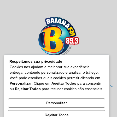
Respeitamos sua privacidade
Cookies nos ajudam a melhorar sua experiência,
entregar conteúdo personalizado e analisar o tráfego.
SOBRE NÓS
Você pode escolher quais cookies permitir clicando em
Personalizar
. Clique em
Aceitar Todos
para consentir
Radio Baiana FM 89,3 Rua Joana Angélica, 395 – Malembá, CEP: 43805-
ou
Rejeitar Todos
para recusar cookies não essenciais.
570 Tel.: (71) 3605-7814/7815/3122-0022
Contato:
site@baianafm.com.br
Personalizar
Rejeitar Todos