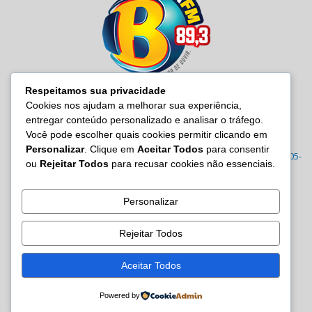
Respeitamos sua privacidade
Cookies nos ajudam a melhorar sua experiência,
entregar conteúdo personalizado e analisar o tráfego.
SOBRE NÓS
Você pode escolher quais cookies permitir clicando em
Personalizar
. Clique em
Aceitar Todos
para consentir
Radio Baiana FM 89,3 Rua Joana Angélica, 395 – Malembá, CEP: 43805-
ou
Rejeitar Todos
para recusar cookies não essenciais.
570 Tel.: (71) 3605-7814/7815/3122-0022
Contato:
site@baianafm.com.br
Personalizar
Rejeitar Todos
SIGA-NOS
Aceitar Todos
Powered by