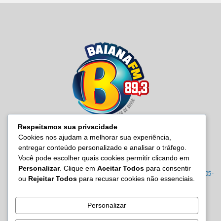
Respeitamos sua privacidade
Cookies nos ajudam a melhorar sua experiência,
entregar conteúdo personalizado e analisar o tráfego.
SOBRE NÓS
Você pode escolher quais cookies permitir clicando em
Personalizar
. Clique em
Aceitar Todos
para consentir
Radio Baiana FM 89,3 Rua Joana Angélica, 395 – Malembá, CEP: 43805-
ou
Rejeitar Todos
para recusar cookies não essenciais.
570 Tel.: (71) 3605-7814/7815/3122-0022
Contato:
site@baianafm.com.br
Personalizar