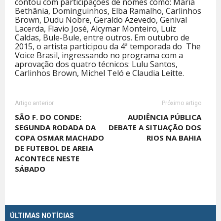
contou com participações de nomes como: Maria
Bethânia, Dominguinhos, Elba Ramalho, Carlinhos
Brown, Dudu Nobre, Geraldo Azevedo, Genival
Lacerda, Flavio José, Alcymar Monteiro, Luiz
Caldas, Bule-Bule, entre outros. Em outubro de
2015, o artista participou da 4ª temporada do The
Voice Brasil, ingressando no programa com a
aprovação dos quatro técnicos: Lulu Santos,
Carlinhos Brown, Michel Teló e Claudia Leitte.
Artigo anterior
Próximo artigo
SÃO F. DO CONDE:
AUDIÊNCIA PÚBLICA
SEGUNDA RODADA DA
DEBATE A SITUAÇÃO DOS
COPA OSMAR MACHADO
RIOS NA BAHIA
DE FUTEBOL DE AREIA
ACONTECE NESTE
SÁBADO
ÚLTIMAS NOTÍCIAS