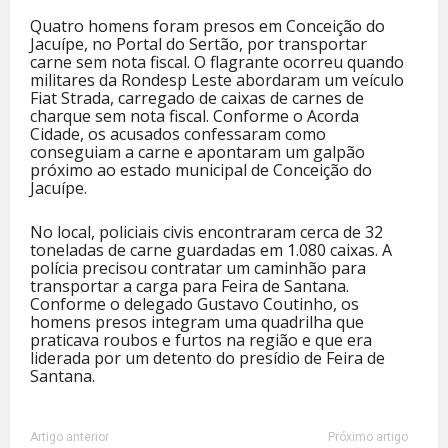
Quatro homens foram presos em Conceição do
Jacuípe, no Portal do Sertão, por transportar
carne sem nota fiscal. O flagrante ocorreu quando
militares da Rondesp Leste abordaram um veículo
Fiat Strada, carregado de caixas de carnes de
charque sem nota fiscal. Conforme o Acorda
Cidade, os acusados confessaram como
conseguiam a carne e apontaram um galpão
próximo ao estado municipal de Conceição do
Jacuípe.
No local, policiais civis encontraram cerca de 32
toneladas de carne guardadas em 1.080 caixas. A
polícia precisou contratar um caminhão para
transportar a carga para Feira de Santana.
Conforme o delegado Gustavo Coutinho, os
homens presos integram uma quadrilha que
praticava roubos e furtos na região e que era
liderada por um detento do presídio de Feira de
Santana.
Artigo anterior
Próximo artigo