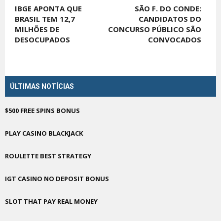
IBGE APONTA QUE
SÃO F. DO CONDE:
BRASIL TEM 12,7
CANDIDATOS DO
MILHÕES DE
CONCURSO PÚBLICO SÃO
DESOCUPADOS
CONVOCADOS
ÚLTIMAS NOTÍCIAS
$500 FREE SPINS BONUS
PLAY CASINO BLACKJACK
ROULETTE BEST STRATEGY
IGT CASINO NO DEPOSIT BONUS
SLOT THAT PAY REAL MONEY