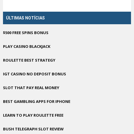
ÚLTIMAS NOTÍCIAS
$500 FREE SPINS BONUS
PLAY CASINO BLACKJACK
ROULETTE BEST STRATEGY
IGT CASINO NO DEPOSIT BONUS
SLOT THAT PAY REAL MONEY
BEST GAMBLING APPS FOR IPHONE
LEARN TO PLAY ROULETTE FREE
BUSH TELEGRAPH SLOT REVIEW