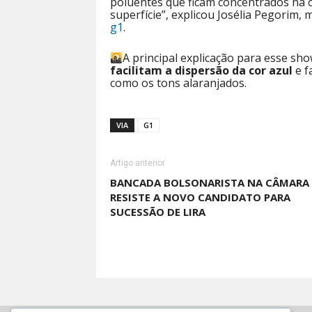
poluentes que ficam concentrados na 
superfície”, explicou Josélia Pegorim
g1
.
A principal explicação para esse sho
facilitam a dispersão da cor azul
e f
como os tons alaranjados.
VIA
G1
Artigo anterior
BANCADA BOLSONARISTA NA CÂMARA
RESISTE A NOVO CANDIDATO PARA
SUCESSÃO DE LIRA