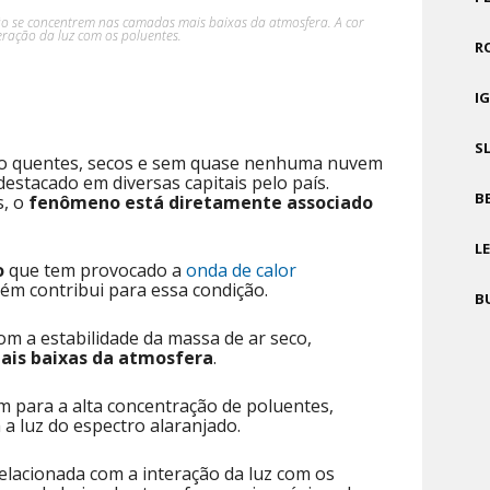
ão se concentrem nas camadas mais baixas da atmosfera. A cor
ração da luz com os poluentes.
R
I
S
to quentes, secos e sem quase nenhuma nuvem
destacado em diversas capitais pelo país.
B
s, o
fenômeno está diretamente associado
L
o
que tem provocado a
onda de calor
ém contribui para essa condição.
B
m a estabilidade da massa de ar seco,
mais baixas da atmosfera
.
 para a alta concentração de poluentes,
a luz do espectro alaranjado.
relacionada com a interação da luz com os