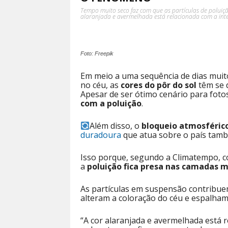
Tempo muito seco faz com que as partículas de poluiç
alaranjada e avermelhada está relacionada com a inte
Foto: Freepik
Em meio a uma sequência de dias mui
no céu, as
cores do pôr do sol
têm se 
Apesar de ser ótimo cenário para foto
com a poluição
.
Além disso, o
bloqueio atmosféric
duradoura
que atua sobre o país tamb
Isso porque, segundo a Climatempo, co
a
poluição fica presa nas camadas 
As partículas em suspensão contribuem
alteram a coloração do céu e espalham 
“A cor alaranjada e avermelhada está 