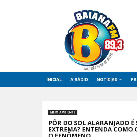
Rádio
Baiana
FM
INICIAL
A RÁDIO
NOTICIAS
P
MEIO AMBIENTE
PÔR DO SOL ALARANJADO É
EXTREMA? ENTENDA COMO 
O FENÔMENO