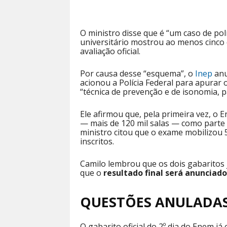
O ministro disse que é “um caso de polí
universitário mostrou ao menos cinco 
avaliação oficial.
Por causa desse “esquema”, o
Inep
anu
acionou a Polícia Federal para apurar 
“técnica de prevenção e de isonomia, 
Ele afirmou que, pela primeira vez, o 
— mais de 120 mil salas — como parte 
ministro citou que o exame mobilizou 
inscritos.
Camilo lembrou que os dois gabaritos 
que o
resultado final será anunciad
QUESTÕES ANULADA
O gabarito oficial do 2º dia do Enem já