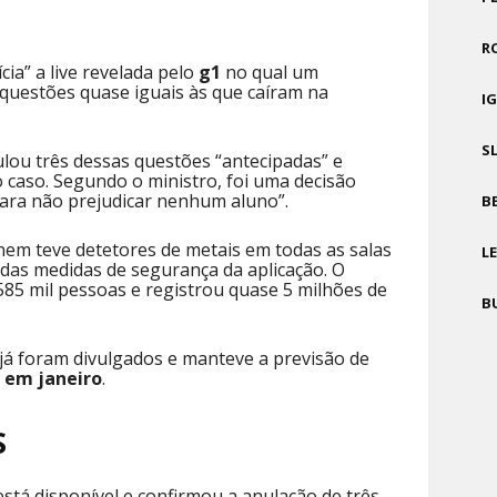
R
cia” a live revelada pelo
g1
no qual um
questões quase iguais às que caíram na
I
S
lou três dessas questões “antecipadas” e
o caso. Segundo o ministro, foi uma decisão
para não prejudicar nenhum aluno”.
B
Enem teve detetores de metais em todas as salas
L
das medidas de segurança da aplicação. O
585 mil pessoas e registrou quase 5 milhões de
B
já foram divulgados e manteve a previsão de
o em janeiro
.
S
 está disponível e confirmou a anulação de três