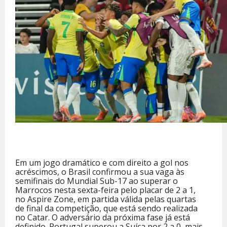
Em um jogo dramático e com direito a gol nos
acréscimos, o Brasil confirmou a sua vaga às
semifinais do Mundial Sub-17 ao superar o
Marrocos nesta sexta-feira pelo placar de 2 a 1,
no Aspire Zone, em partida válida pelas quartas
de final da competição, que está sendo realizada
no Catar. O adversário da próxima fase já está
definido. Portugal superou a Suíça por 2 a 0, mais