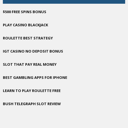
$500 FREE SPINS BONUS
PLAY CASINO BLACKJACK
ROULETTE BEST STRATEGY
IGT CASINO NO DEPOSIT BONUS
SLOT THAT PAY REAL MONEY
BEST GAMBLING APPS FOR IPHONE
LEARN TO PLAY ROULETTE FREE
BUSH TELEGRAPH SLOT REVIEW